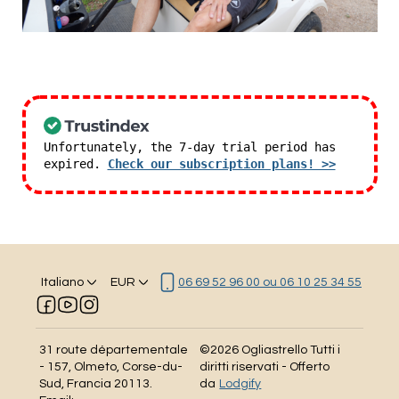
Unfortunately, the 7-day trial period has
expired.
Check our subscription plans! >>
Italiano
EUR
06 69 52 96 00 ou 06 10 25 34 55
31 route départementale
©
2026
Ogliastrello
Tutti i
- 157, Olmeto, Corse-du-
diritti riservati
- Offerto
Sud, Francia 20113
.
da
Lodgify