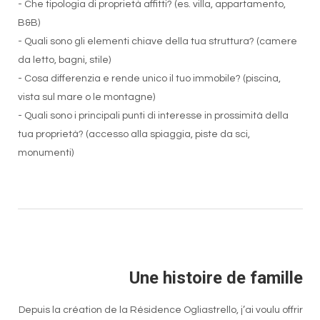
- Che tipologia di proprietà affitti? (es. villa, appartamento,
B&B)
- Quali sono gli elementi chiave della tua struttura? (camere
da letto, bagni, stile)
- Cosa differenzia e rende unico il tuo immobile? (piscina,
vista sul mare o le montagne)
- Quali sono i principali punti di interesse in prossimità della
tua proprietà? (accesso alla spiaggia, piste da sci,
monumenti)
Une histoire de famille
Depuis la création de la Résidence Ogliastrello, j’ai voulu offrir