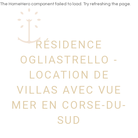
The HomeHero component failed to load. Try refreshing the page.
RÉSIDENCE
Home
PREZZI
OGLIASTRELLO -
PIANO
GALLERIA
LOCATION DE
DINTORNI
revisione del test
VILLAS AVEC VUE
Condizioni di noleggio
Tutte le proprietà
▾
MER EN CORSE-DU-
SUD