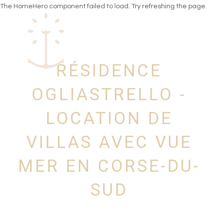
The HomeHero component failed to load. Try refreshing the page.
RÉSIDENCE
Villa's te huur met zeezicht in Zuid-Corsica
PRIJZEN
OGLIASTRELLO -
PLAN
GALERIJ
LOCATION DE
OMGEVING
testbeoordeling
VILLAS AVEC VUE
Huurvoorwaarden
Ogliastrello Residence – Villa te huur met
▾
zeezicht in Zuid-Corsica
MER EN CORSE-DU-
SUD