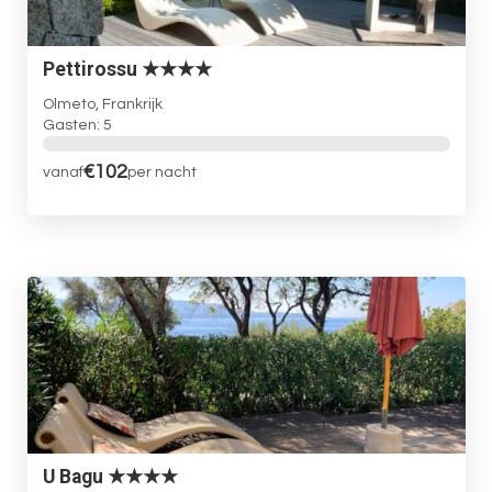
Pettirossu ★★★★
Olmeto, Frankrijk
Gasten: 5
€102
vanaf
per nacht
U Bagu ★★★★